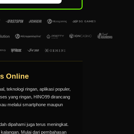
ps Online
teknologi ringan, aplikasi populer,
kses yang ringan, HINO99 dirancang
gkau melalui smartphone maupun
dah dipahami juga terus meningkat.
i kalangan. Mulai dari pembahasan