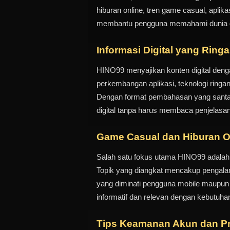
hiburan online, tren game casual, aplik
membantu pengguna memahami dunia dig
Informasi Digital yang Rin
HINO99 menyajikan konten digital deng
perkembangan aplikasi, teknologi ringan,
Dengan format pembahasan yang santai 
digital tanpa harus membaca penjelasan 
Game Casual dan Hiburan O
Salah satu fokus utama HINO99 adalah
Topik yang diangkat mencakup pengalam
yang diminati pengguna mobile maupun 
informatif dan relevan dengan kebutuh
Tips Keamanan Akun dan Pri