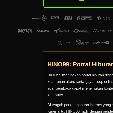
HINO99
: Portal Hibura
HINO99 merupakan portal hiburan digita
keamanan akun, serta gaya hidup onlin
agar pembaca dapat menemukan konten i
komputer.
Di tengah perkembangan internet yang s
Karena itu, HINO99 hadir dengan pende