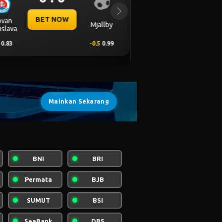
Next
BET NOW
e-
e-Feyenoord
hester
ited
5
0.53
-0.5
-0.77
Mainkan Sekarang
k
Sinarmas
Mega
Superbank