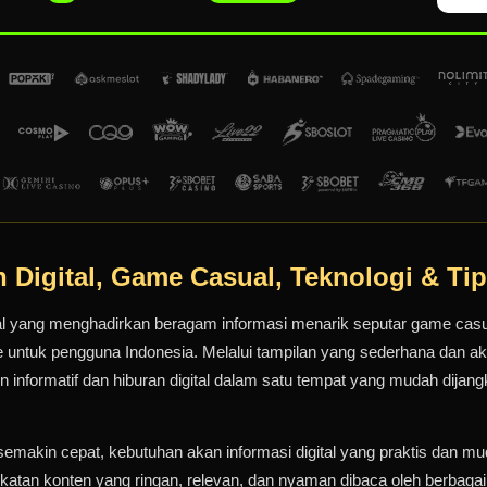
n Digital, Game Casual, Teknologi & Ti
l yang menghadirkan beragam informasi menarik seputar game casual, 
e untuk pengguna Indonesia. Melalui tampilan yang sederhana dan a
nformatif dan hiburan digital dalam satu tempat yang mudah dijan
emakin cepat, kebutuhan akan informasi digital yang praktis dan mu
katan konten yang ringan, relevan, dan nyaman dibaca oleh berbaga