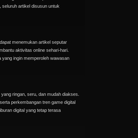
 seluruh artikel disusun untuk
dapat menemukan artikel seputar
bantu aktivitas online sehari-hari.
una yang ingin memperoleh wawasan
yang ringan, seru, dan mudah diakses.
serta perkembangan tren game digital
ran digital yang tetap terasa