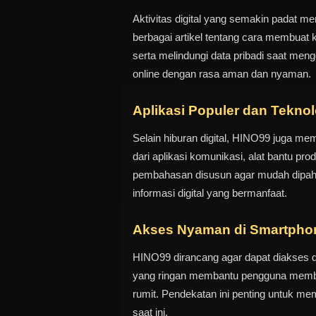
Aktivitas digital yang semakin padat m
berbagai artikel tentang cara membuat 
serta melindungi data pribadi saat men
online dengan rasa aman dan nyaman.
Aplikasi Populer dan Teknol
Selain hiburan digital, HINO99 juga me
dari aplikasi komunikasi, alat bantu pro
pembahasan disusun agar mudah dipaha
informasi digital yang bermanfaat.
Akses Nyaman di Smartpho
HINO99 dirancang agar dapat diakses d
yang ringan membantu pengguna membaca
rumit. Pendekatan ini penting untuk m
saat ini.