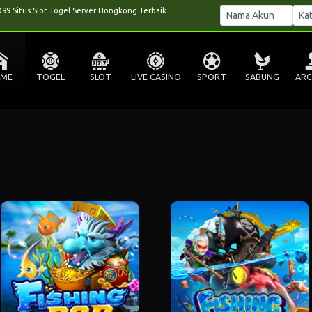
99 Situs Slot Togel Server Hongkong Terbaik
ME
TOGEL
SLOT
LIVE CASINO
SPORT
SABUNG
ARC