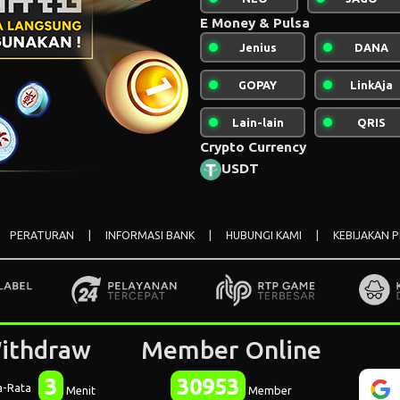
E Money & Pulsa
Jenius
DANA
GOPAY
LinkAja
Lain-lain
QRIS
Crypto Currency
USDT
PERATURAN
|
INFORMASI BANK
|
HUBUNGI KAMI
|
KEBIJAKAN P
ithdraw
Member Online
3
30953
a-Rata
Menit
Member