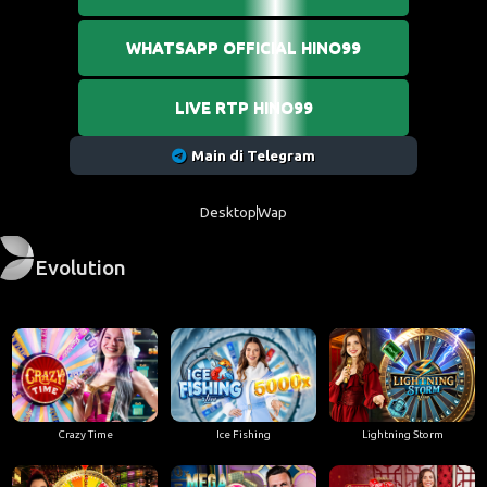
WHATSAPP OFFICIAL HINO99
LIVE RTP HINO99
Main di Telegram
Desktop
Wap
Evolution
Crazy Time
Ice Fishing
Lightning Storm