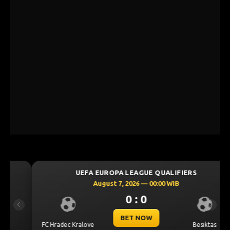
UEFA EUROPA LEAGUE QUALIFIERS
August 7, 2026 — 00:00 WIB
0 : 0
Previous
Next
BET NOW
FC Hradec Kralove
Besiktas