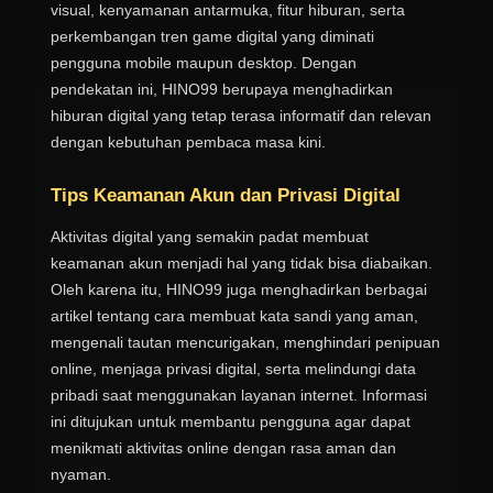
visual, kenyamanan antarmuka, fitur hiburan, serta
perkembangan tren game digital yang diminati
pengguna mobile maupun desktop. Dengan
pendekatan ini, HINO99 berupaya menghadirkan
hiburan digital yang tetap terasa informatif dan relevan
dengan kebutuhan pembaca masa kini.
Tips Keamanan Akun dan Privasi Digital
Aktivitas digital yang semakin padat membuat
keamanan akun menjadi hal yang tidak bisa diabaikan.
Oleh karena itu, HINO99 juga menghadirkan berbagai
artikel tentang cara membuat kata sandi yang aman,
mengenali tautan mencurigakan, menghindari penipuan
online, menjaga privasi digital, serta melindungi data
pribadi saat menggunakan layanan internet. Informasi
ini ditujukan untuk membantu pengguna agar dapat
menikmati aktivitas online dengan rasa aman dan
nyaman.