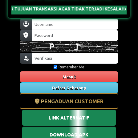
OR TUJUAN TRANSAKSI AGAR TIDAK TERJADI KESALAHAN PENGI
Remember Me
Masuk
Daftar Sekarang
PENGADUAN CUSTOMER
LINK ALTERNATIF
DOWNLOAD APK