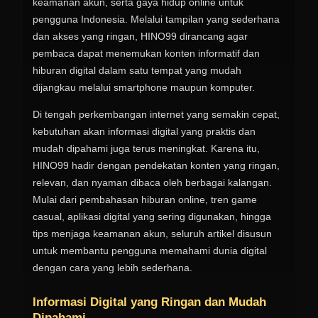
keamanan akun, serta gaya hidup online untuk
pengguna Indonesia. Melalui tampilan yang sederhana
dan akses yang ringan, HINO99 dirancang agar
pembaca dapat menemukan konten informatif dan
hiburan digital dalam satu tempat yang mudah
dijangkau melalui smartphone maupun komputer.
Di tengah perkembangan internet yang semakin cepat,
kebutuhan akan informasi digital yang praktis dan
mudah dipahami juga terus meningkat. Karena itu,
HINO99 hadir dengan pendekatan konten yang ringan,
relevan, dan nyaman dibaca oleh berbagai kalangan.
Mulai dari pembahasan hiburan online, tren game
casual, aplikasi digital yang sering digunakan, hingga
tips menjaga keamanan akun, seluruh artikel disusun
untuk membantu pengguna memahami dunia digital
dengan cara yang lebih sederhana.
Informasi Digital yang Ringan dan Mudah
Dipahami