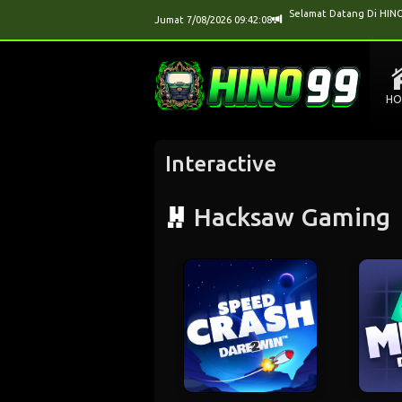
Selamat Datang Di HINO
Jumat 7/08/2026 09:42:09
HO
Interactive
Hacksaw Gaming