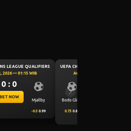
FOOTBALL F24 INTERNATIONAL
FRIENDLY
August 7, 2026 — 16:30 WIB
3 : 0
Next
BET NOW
Spain
e-Finland
5
0.54
-0.75
-0.78