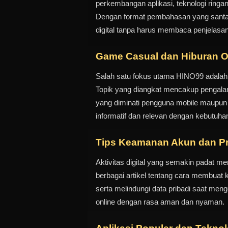
perkembangan aplikasi, teknologi ringan,
Dengan format pembahasan yang santai 
digital tanpa harus membaca penjelasan 
Game Casual dan Hiburan O
Salah satu fokus utama HINO99 adalah
Topik yang diangkat mencakup pengalam
yang diminati pengguna mobile maupun 
informatif dan relevan dengan kebutuh
Tips Keamanan Akun dan Pri
Aktivitas digital yang semakin padat m
berbagai artikel tentang cara membuat 
serta melindungi data pribadi saat men
online dengan rasa aman dan nyaman.