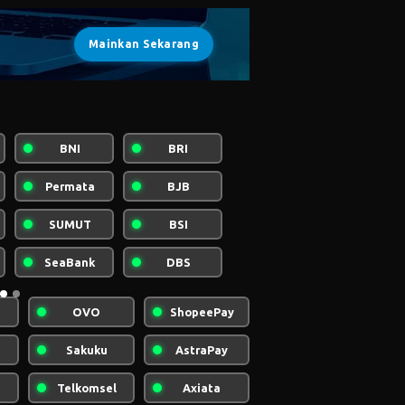
Mainkan Sekarang
Sinarmas
Mega
Superbank
OVO
ShopeePay
Sakuku
AstraPay
Telkomsel
Axiata