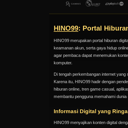
HINO99
: Portal Hibura
HINO99 merupakan portal hiburan digita
keamanan akun, serta gaya hidup onlin
agar pembaca dapat menemukan konten i
komputer.
Di tengah perkembangan internet yang s
Karena itu, HINO99 hadir dengan pende
hiburan online, tren game casual, aplik
membantu pengguna memahami dunia dig
Informasi Digital yang Rin
HINO99 menyajikan konten digital deng