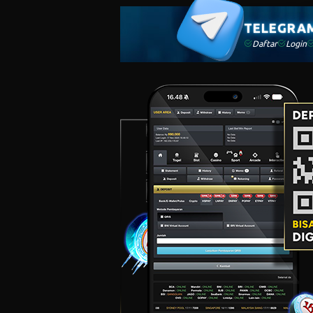
TELEGRA
Daftar
Login