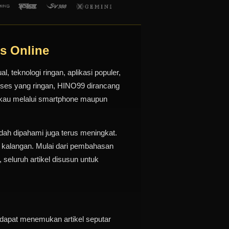
ps Online
teknologi ringan, aplikasi populer,
kses yang ringan, HINO99 dirancang
gkau melalui smartphone maupun
dah dipahami juga terus meningkat.
i kalangan. Mulai dari pembahasan
 seluruh artikel disusun untuk
dapat menemukan artikel seputar