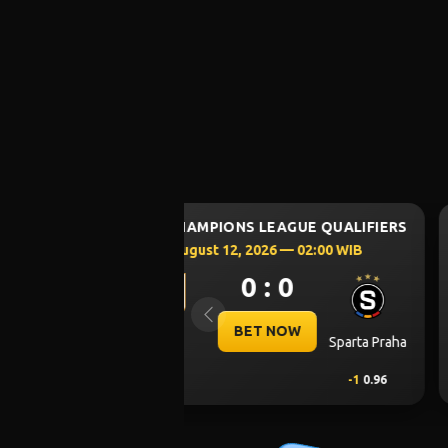
UEFA CHAMPIONS LEAGUE QUALIF
August 11, 2026 — 22:59 WIB
0 : 0
Previous
BET NOW
Union 
Bodo Glimt
Gill
0.75
0.82
-0.75