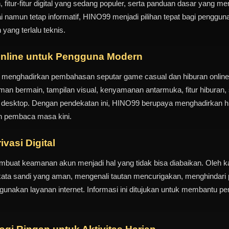
 fitur-fitur digital yang sedang populer, serta panduan dasar yang mem
namun tetap informatif, HINO99 menjadi pilihan tepat bagi pengg
yang terlalu teknis.
nline untuk Pengguna Modern
 menghadirkan pembahasan seputar game casual dan hiburan online 
an bermain, tampilan visual, kenyamanan antarmuka, fitur hiburan, 
desktop. Dengan pendekatan ini, HINO99 berupaya menghadirkan hibu
an pembaca masa kini.
vasi Digital
embuat keamanan akun menjadi hal yang tidak bisa diabaikan. Oleh 
kata sandi yang aman, mengenali tautan mencurigakan, menghindari pe
ggunakan layanan internet. Informasi ini ditujukan untuk membantu p