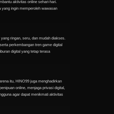
bantu aktivitas online sehari-hari.
una yang ingin memperoleh wawasan
yang ringan, seru, dan mudah diakses.
serta perkembangan tren game digital
ran digital yang tetap terasa
karena itu, HINO99 juga menghadirkan
nipuan online, menjaga privasi digital,
engguna agar dapat menikmati aktivitas