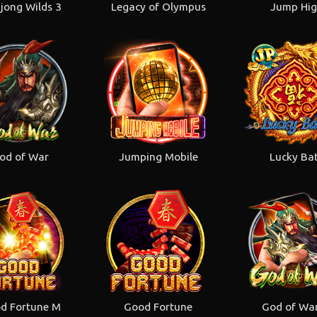
jong Wilds 3
Legacy of Olympus
Jump Hi
od of War
Jumping Mobile
Lucky Ba
d Fortune M
Good Fortune
God of Wa