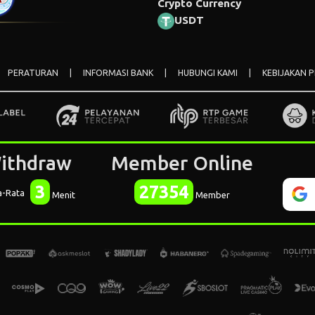
USDT
PERATURAN
|
INFORMASI BANK
|
HUBUNGI KAMI
|
KEBIJAKAN P
rror Mirror
Treasure Koi
The Dragon B
Wealth 
ithdraw
Member Online
3
27354
a-Rata
Menit
Member
t 666 Deluxe
Hong Kong Flavor
Diamond Fr