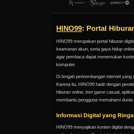
HINO99
: Portal Hibura
HINO99 merupakan portal hiburan digita
Frozen World
Flo
keamanan akun, serta gaya hidup onlin
agar pembaca dapat menemukan konten i
komputer.
Di tengah perkembangan internet yang s
Karena itu, HINO99 hadir dengan pende
hiburan online, tren game casual, aplik
membantu pengguna memahami dunia dig
Football Fever
Informasi Digital yang Rin
HINO99 menyajikan konten digital deng