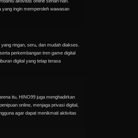
bantu aktivitas online sehari-hari.
una yang ingin memperoleh wawasan
ong
King Kong Shake
yang ringan, seru, dan mudah diakses.
serta perkembangan tren game digital
ran digital yang tetap terasa
karena itu, HINO99 juga menghadirkan
nter
King of Atlantis
nipuan online, menjaga privasi digital,
engguna agar dapat menikmati aktivitas