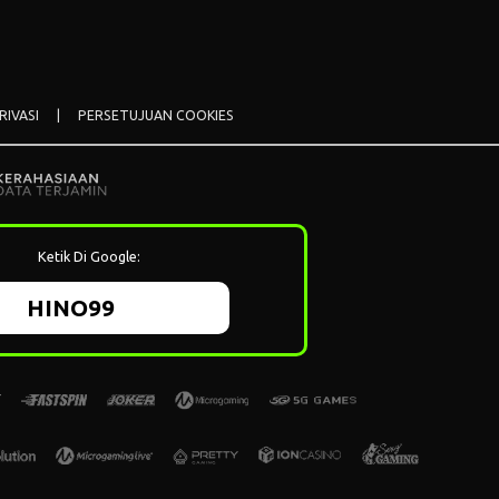
RIVASI
|
PERSETUJUAN COOKIES
rings
Royal Fruit
2
Ketik Di Google:
HINO99
uit
Songkran