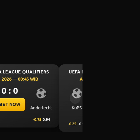
y 2
Super Power Bank
FA EUROPA LEAGUE QUALIFIERS
August 7, 2026 — 00:00 WIB
0 : 0
Next
BET NOW
 Bull
Pafos FC
zburg
5
0.62
-0.75
-0.80
gy
Mahjong Wilds 2