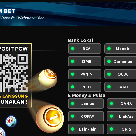
M BET
Deposit
Withdraw
Bet
Bank Lokal
ong Rich Ways
Sung Wukong
Wild Disco N
NOBU
Maybank
UOB
BluBCA
E Money & Pulsa
Jenius
DANA
Mafia
Hero of the 3
The Chicken 
GOPAY
LinkAja
Kingdoms - Cao Cao
Lain-lain
QRIS
Crypto Currency