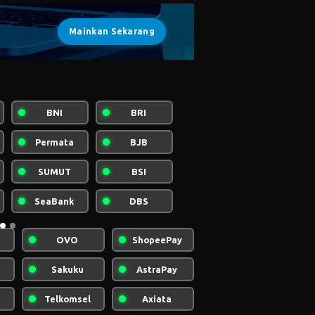
Mainkan Sekarang
ight
Black Wukong
Sinarmas
Mega
Superbank
OVO
ShopeePay
House
Myeong Ryang
Sakuku
AstraPay
Telkomsel
Axiata