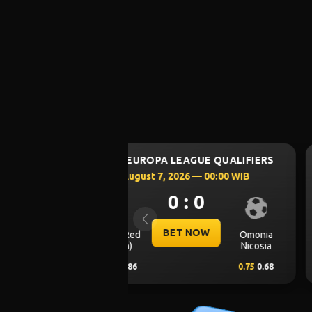
Watah Master Turbo
UEFA EUROPA LEAGUE QUALIFI
August 6, 2026 — 22:00 WIB
0 : 0
Previous
BET NOW
C
KuPS
Univers
Crai
Crazy Crazy 3
Wat
-0.25
-0.97
0.25