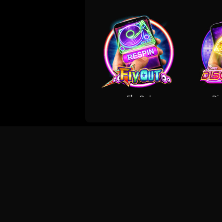
Fly Out
Di
Fa Cai Shen 2
Mo