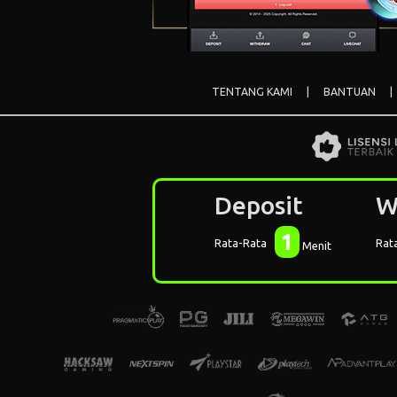
TENTANG KAMI
|
BANTUAN
|
Night City
Mi
Deposit
W
1
Rata-Rata
Rat
Menit
Double Happiness
Swee