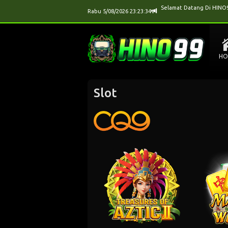
Selamat Datang Di HINO9
Rabu 5/08/2026 23:23:35
HO
Slot