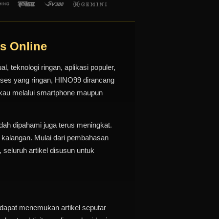
ps Online
teknologi ringan, aplikasi populer,
ver M
888 Cai Shen
kses yang ringan, HINO99 dirancang
gkau melalui smartphone maupun
dah dipahami juga terus meningkat.
i kalangan. Mulai dari pembahasan
 seluruh artikel disusun untuk
cs
Dragon Koi
dapat menemukan artikel seputar