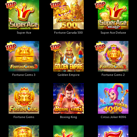
Super Ace
Fortune Garuda 500
Super Ace Deluxe
Fortune Gems 3
Golden Empire
Fortune Gems 2
Fortune Gems
Boxing King
Circus Joker 4096