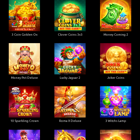
3 Coin Golden Ox
Clover Coins 3x3
Money Coming 2
Money Pot Deluxe
Lucky Jaguar 2
Joker Coins
10 Sparkling Crown
Roma X Deluxe
3 Witchs Lamp