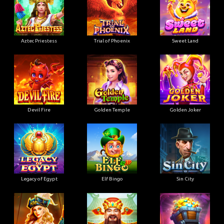
Aztec Priestess
Trial of Phoenix
Sweet Land
Devil Fire
Golden Temple
Golden Joker
Legacy of Egypt
Elf Bingo
Sin City