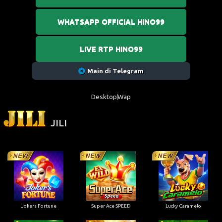
WHATSAPP OFFICIAL HINO99
LIVE RTP HINO99
Main di Telegram
Desktop
Wap
JILI
Jokers Fortune
Super Ace SPEED
Lucky Caramelo