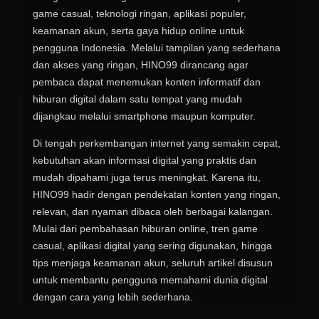
game casual, teknologi ringan, aplikasi populer,
keamanan akun, serta gaya hidup online untuk
pengguna Indonesia. Melalui tampilan yang sederhana
dan akses yang ringan, HINO99 dirancang agar
pembaca dapat menemukan konten informatif dan
hiburan digital dalam satu tempat yang mudah
dijangkau melalui smartphone maupun komputer.
Di tengah perkembangan internet yang semakin cepat,
kebutuhan akan informasi digital yang praktis dan
mudah dipahami juga terus meningkat. Karena itu,
HINO99 hadir dengan pendekatan konten yang ringan,
relevan, dan nyaman dibaca oleh berbagai kalangan.
Mulai dari pembahasan hiburan online, tren game
casual, aplikasi digital yang sering digunakan, hingga
tips menjaga keamanan akun, seluruh artikel disusun
untuk membantu pengguna memahami dunia digital
dengan cara yang lebih sederhana.