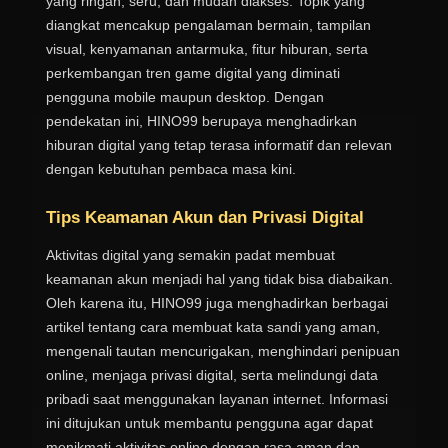
yang ringan, seru, dan mudah diakses. Topik yang
diangkat mencakup pengalaman bermain, tampilan
visual, kenyamanan antarmuka, fitur hiburan, serta
perkembangan tren game digital yang diminati
pengguna mobile maupun desktop. Dengan
pendekatan ini, HINO99 berupaya menghadirkan
hiburan digital yang tetap terasa informatif dan relevan
dengan kebutuhan pembaca masa kini.
Tips Keamanan Akun dan Privasi Digital
Aktivitas digital yang semakin padat membuat
keamanan akun menjadi hal yang tidak bisa diabaikan.
Oleh karena itu, HINO99 juga menghadirkan berbagai
artikel tentang cara membuat kata sandi yang aman,
mengenali tautan mencurigakan, menghindari penipuan
online, menjaga privasi digital, serta melindungi data
pribadi saat menggunakan layanan internet. Informasi
ini ditujukan untuk membantu pengguna agar dapat
menikmati aktivitas online dengan rasa aman dan