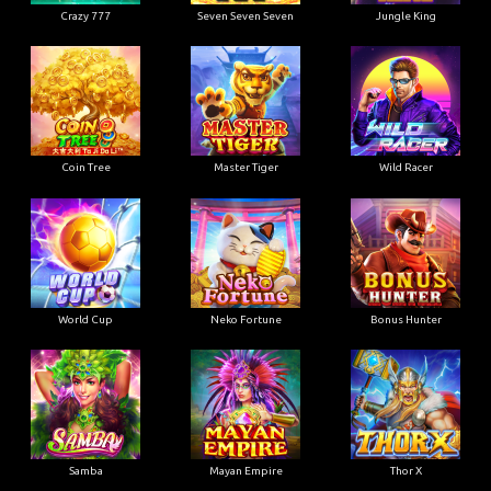
Crazy 777
Seven Seven Seven
Jungle King
Coin Tree
Master Tiger
Wild Racer
World Cup
Neko Fortune
Bonus Hunter
Samba
Mayan Empire
Thor X