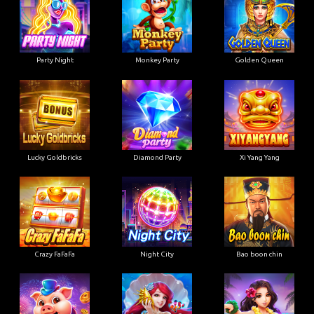
Party Night
Monkey Party
Golden Queen
Lucky Goldbricks
Diamond Party
Xi Yang Yang
Crazy FaFaFa
Night City
Bao boon chin