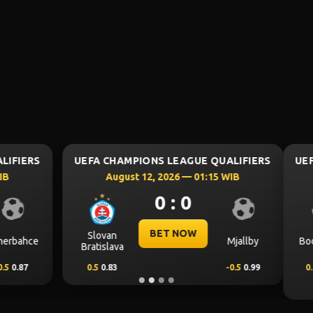
le of Alliance
Color Bingo
Book of Eg
era Panda
Treasures of Egypt
Bandito Ret
IERS
E-FOOTBALL F24 ELITE CLUB FRIENDLY
E-
August 7, 2026 — 22:15 WIB
0 : 0
BET NOW
Saint-
e-Bayern
e-Ajax
oise
Munchen
e-G
1.00
0.00
-0.83
0.00
0.59
0.0
gar Frenzy
Neko x Neko
Fortune Ho