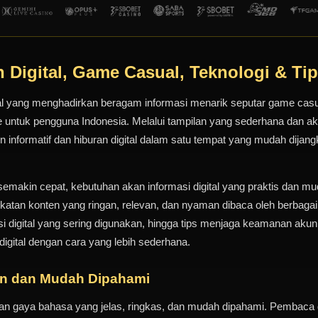
n Digital, Game Casual, Teknologi & Ti
l yang menghadirkan beragam informasi menarik seputar game casual, 
e untuk pengguna Indonesia. Melalui tampilan yang sederhana dan a
nformatif dan hiburan digital dalam satu tempat yang mudah dijan
emakin cepat, kebutuhan akan informasi digital yang praktis dan mu
katan konten yang ringan, relevan, dan nyaman dibaca oleh berbaga
asi digital yang sering digunakan, hingga tips menjaga keamanan akun,
ital dengan cara yang lebih sederhana.
gan dan Mudah Dipahami
an gaya bahasa yang jelas, ringkas, dan mudah dipahami. Pembaca 