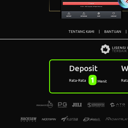
TENTANG KAMI
|
BANTUAN
|
Grimoire
Th
Deposit
W
1
Rata-Rata
Rat
Menit