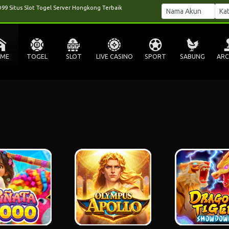
99 Situs Slot Togel Server Hongkong Terbaik
ME
TOGEL
SLOT
LIVE CASINO
SPORT
SABUNG
ARC