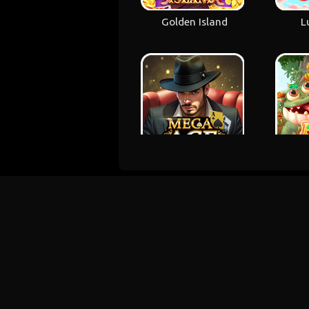
Golden Island
L
Mega Ace
P