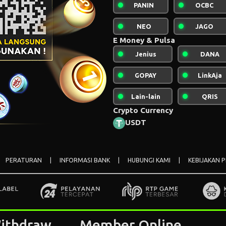
OCBC
SUMUT
BSI
JAGO
SeaBank
DBS
E Money & Pulsa
Jenius
DANA
GOPAY
LinkAja
Lain-lain
QRIS
Crypto Currency
USDT
PERATURAN
|
INFORMASI BANK
|
HUBUNGI KAMI
|
KEBIJAKAN P
ithdraw
Member Online