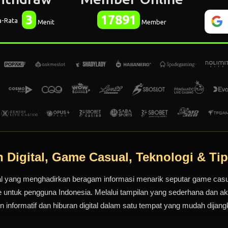
3
17891
a-Rata
Menit
Member
n Digital, Game Casual, Teknologi & Ti
l yang menghadirkan beragam informasi menarik seputar game casual, 
e untuk pengguna Indonesia. Melalui tampilan yang sederhana dan a
nformatif dan hiburan digital dalam satu tempat yang mudah dijan