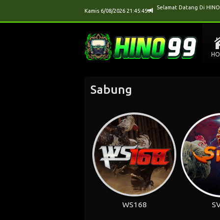
Selamat Datang Di HINO
Kamis 6/08/2026 21:45:45
HO
Sabung
WS168
S