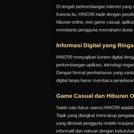
Di tengah perkembangan internet yang s
Karena itu, HINO99 hadir dengan pende
hiburan online, tren game casual, aplik
membantu pengguna memahami dunia dig
Informasi Digital yang Rin
HINO99 menyajikan konten digital deng
perkembangan aplikasi, teknologi ringan,
Dengan format pembahasan yang santai 
digital tanpa harus membaca penjelasan 
Game Casual dan Hiburan O
Salah satu fokus utama HINO99 adalah
Topik yang diangkat mencakup pengalam
yang diminati pengguna mobile maupun 
informatif dan relevan dengan kebutuh