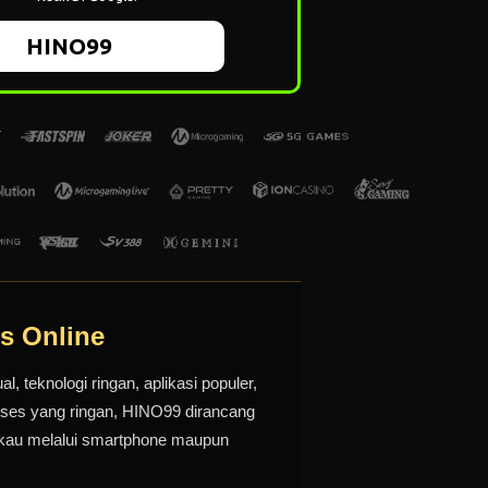
HINO99
ps Online
teknologi ringan, aplikasi populer,
kses yang ringan, HINO99 dirancang
gkau melalui smartphone maupun