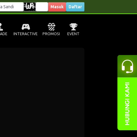
Masuk
Daftar
ADE
INTERACTIVE
PROMOSI
EVENT