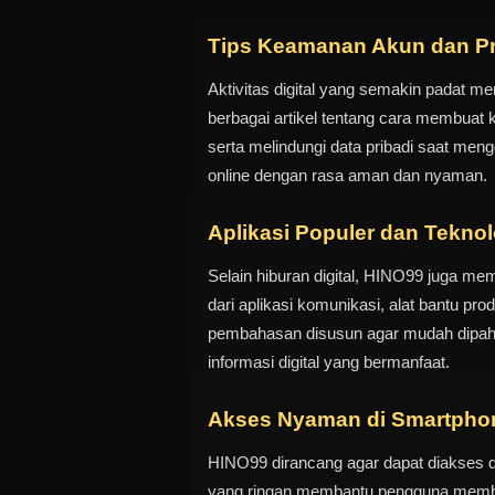
Tips Keamanan Akun dan Pri
Aktivitas digital yang semakin padat m
berbagai artikel tentang cara membuat 
serta melindungi data pribadi saat men
online dengan rasa aman dan nyaman.
Aplikasi Populer dan Teknol
Selain hiburan digital, HINO99 juga me
dari aplikasi komunikasi, alat bantu pro
pembahasan disusun agar mudah dipaha
informasi digital yang bermanfaat.
Akses Nyaman di Smartpho
HINO99 dirancang agar dapat diakses d
yang ringan membantu pengguna membaca