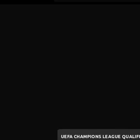
E-FOOTBALL F24 ELITE CLUB FRI