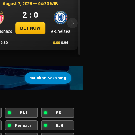
FRIENDLY
August 7, 2026 — 04:30 WIB
1 : 0
Next
BET NOW
Italy
e-Argentina
0
-0.82
0.00
0.58
Mainkan Sekarang
BU
Maybank
Sinarmas
Mega
OB
BluBCA
Superbank