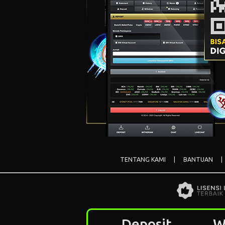
PANIN
NEO
TENTANG KAMI
|
BANTUAN
|
Deposit
W