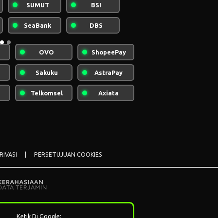
OVO
ShopeePay
Sakuku
AstraPay
Telkomsel
Axiata
RIVASI
|
PERSETUJUAN COOKIES
Ketik Di Google: